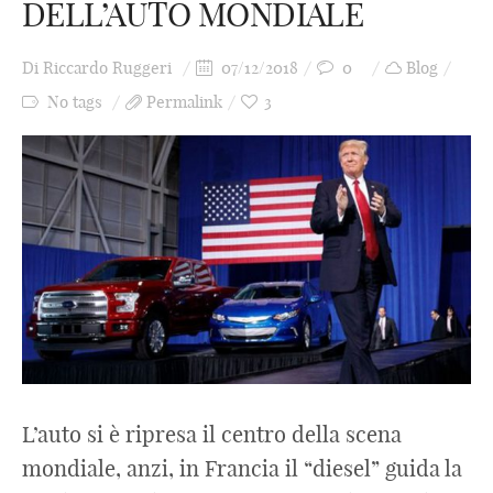
DELL’AUTO MONDIALE
Di
Riccardo Ruggeri
07/12/2018
0
Blog
No tags
Permalink
3
L’auto si è ripresa il centro della scena
mondiale, anzi, in Francia il “diesel” guida la