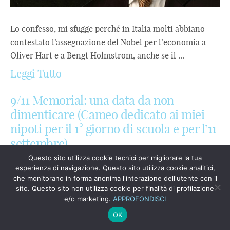
Lo confesso, mi sfugge perché in Italia molti abbiano
contestato l’assegnazione del Nobel per l’economia a
Oliver Hart e a Bengt Holmström, anche se il ...
Leggi Tutto
9/11 Memorial: una data da non
dimenticare (Cameo dedicato ai miei
nipoti per il 1° giorno di scuola e per l’11
settembre)
Questo sito utilizza cookie tecnici per migliorare la tua
Carissimi Virginia, Carla Maria, Jacopo, Ada Rosa, oggi è
esperienza di navigazione. Questo sito utilizza cookie analitici,
il primo giorno di scuola ed è pure l’11 settembre, una
che monitorano in forma anonima l'interazione dell'utente con il
sito. Questo sito non utilizza cookie per finalità di profilazione
data ormai passata alla storia: ...
e/o marketing.
APPROFONDISCI
Leggi Tutto
OK