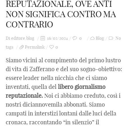
REPUTAZIONALE, OVE ANTI
NON SIGNIFICA CONTRO MA
CONTRARIO
Di
editore.blog
16/02/2024
0
Blog
No
tags
Permalink
0
Siamo vicini al compimento del primo lustro
di vita di Zafferano e del suo sogno-obiettivo:
essere leader nella nicchia che ci siamo
inventati, quella del
libero
giornalismo
reputazionale.
Noi ci abbiamo creduto, così i
nostri diciannovemila abbonati. Siamo
campati in interstizi lontani dalle luci della
cronaca, raccontando “in silenzio” il