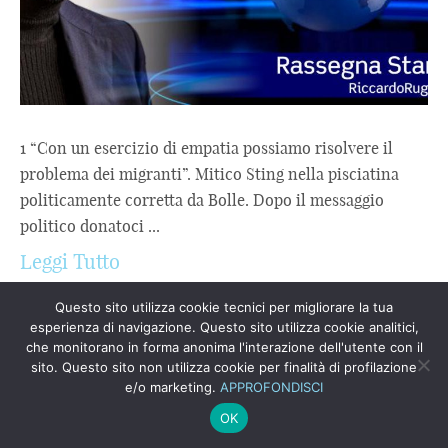
1 “Con un esercizio di empatia possiamo risolvere il
problema dei migranti”. Mitico Sting nella pisciatina
politicamente corretta da Bolle. Dopo il messaggio
politico donatoci ...
Leggi Tutto
GUERRA AL BUSINESS DEL TRAFFICO
Questo sito utilizza cookie tecnici per migliorare la tua
esperienza di navigazione. Questo sito utilizza cookie analitici,
DI ESSERE UMANI
che monitorano in forma anonima l'interazione dell'utente con il
sito. Questo sito non utilizza cookie per finalità di profilazione
e/o marketing.
APPROFONDISCI
OK