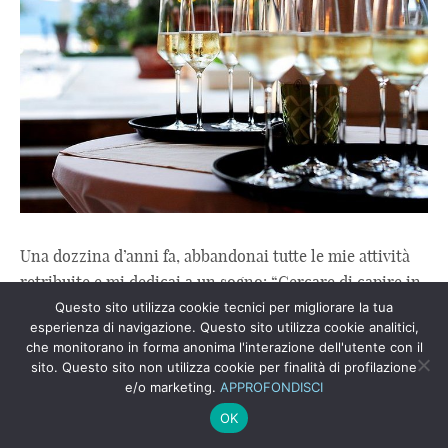
Una dozzina d’anni fa, abbandonai tutte le mie attività
retribuite e mi dedicai a un sogno: “Cercare di capire in
che mondo sarebbero vissuti i ...
Questo sito utilizza cookie tecnici per migliorare la tua
esperienza di navigazione. Questo sito utilizza cookie analitici,
Leggi Tutto
che monitorano in forma anonima l'interazione dell'utente con il
sito. Questo sito non utilizza cookie per finalità di profilazione
e/o marketing.
APPROFONDISCI
MACRON RISALE NEI SONDAGGI. TRE
TURNI DI SQUALIFICA A DI MAIO,
OK