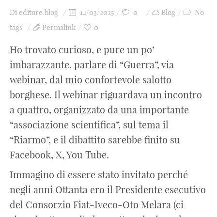
Di
editore.blog
14/03/2025
0
Blog
No
tags
Permalink
0
Ho trovato curioso, e pure un po’
imbarazzante, parlare di “Guerra”, via
webinar, dal mio confortevole salotto
borghese. Il webinar riguardava un incontro
a quattro, organizzato da una importante
“associazione scientifica”, sul tema il
“Riarmo”, e il dibattito sarebbe finito su
Facebook, X, You Tube.
Immagino di essere stato invitato perché
negli anni Ottanta ero il Presidente esecutivo
del Consorzio Fiat-Iveco-Oto Melara (ci